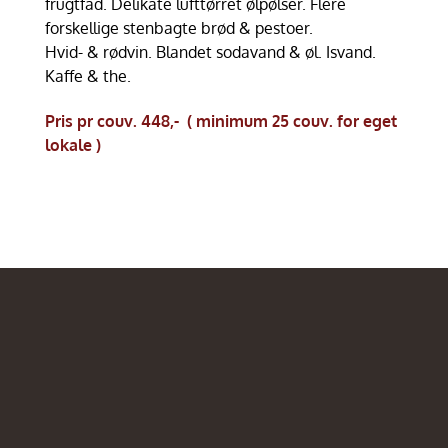
frugtfad. Delikate lufttørret ølpølser. Flere
forskellige stenbagte brød & pestoer.
Hvid- & rødvin. Blandet sodavand & øl. Isvand.
Kaffe & the.
Pris pr couv. 448,-
( minimum 25 couv. for eget
lokale )