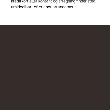
kreditkort eller kontant og afregning finder sted
umiddelbart efter endt arrangement.