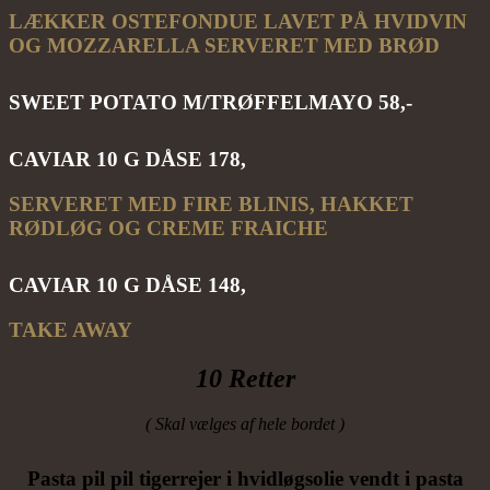
LÆKKER OSTEFONDUE LAVET PÅ HVIDVIN
OG MOZZARELLA SERVERET MED BRØD
SWEET POTATO M/TRØFFELMAYO 58,-
CAVIAR 10 G DÅSE 178,
SERVERET MED FIRE BLINIS, HAKKET
RØDLØG OG CREME FRAICHE
CAVIAR 10 G DÅSE 148,
TAKE AWAY
10 Retter
( Skal vælges af hele bordet )
Pasta pil pil tigerrejer i hvidløgsolie vendt i pasta