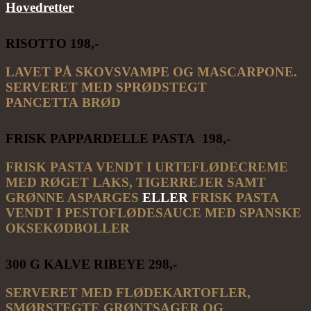
Hovedretter
RISOTTO 198,-
LAVET PÅ SKOVSVAMPE OG MASCARPONE.
SERVERET MED SPRØDSTEGT
PANCETTA
BRØD
FRISK PAPPARDELLE PASTA 198,-
FRISK PASTA VENDT I URTEFLØDECREME
MED RØGET LAKS, TIGERREJER SAMT
GRØNNE ASPARGES
ELLER
FRISK PASTA
VENDT I PESTOFLØDESAUCE MED SPANSKE
OKSEKØDBOLLER
300 G KALVE RIBEYE 298,-
SERVERET MED FLØDEKARTOFLER,
SMØRSTEGTE GRØNTSAGER OG