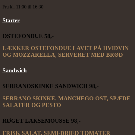
Fra kl. 11:00 til 16:30
Starter
OSTEFONDUE 58
,-
LÆKKER OSTEFONDUE LAVET PÅ HVIDVIN
OG MOZZARELLA, SERVERET MED BRØD
Sandwich
SERRANOSKINKE SANDWICH
98,-
SERRANO SKINKE, MANCHEGO OST, SPÆDE
SALATER OG PESTO
RØGET LAKSEMOUSSE 98,-
FRISK SALAT, SEMI-DRIED TOMATER