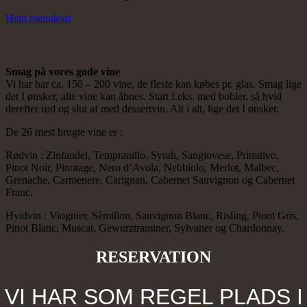
Hent menukort
Smag på vores gode vine
Vi har har ca. 150 – 200 vine, de fleste kan købes pr. glas. Smag lige
det I ønsker, alle vine kan åbnes. Start f.eks. med bobler, så hvid
derefter rød og slut af med dessertvin. Alt i alt, lige det I ønsker.
De 26 mest brugte vine er :
Rødvin : Zinfandel, Tempranillo, Syrah, Sangiovese, Primitivo,
Pinot Noir, Pinotage, Nero d’Avola, Nebbiolo, Merlot, Malbec,
Grenache, Carmenere, Carignan, Cabernet Sauvignon og Cabernet
Franc.
Hvidvin : Viognier, Sèmillon, Sauvignon Blanc, Risling, Pinot Gris,
Pinot Blanc, Muscat, Gewurztraminer, Sylvaner og Chardonnay.
RESERVATION
VI HAR SOM REGEL PLADS I