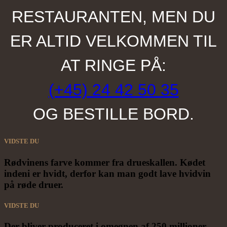
RESTAURANTEN, MEN DU
ER ALTID VELKOMMEN TIL
AT RINGE PÅ:
(+45) 24 42 50 35
OG BESTILLE BORD.
VIDSTE DU
Rødvinens farve kommer fra drueskallen. Kødet
indeni er hvidt, derfor kan man godt lave hvidvin
på røde druer.
VIDSTE DU
Der bliver produceret i omegnen af 250 millioner